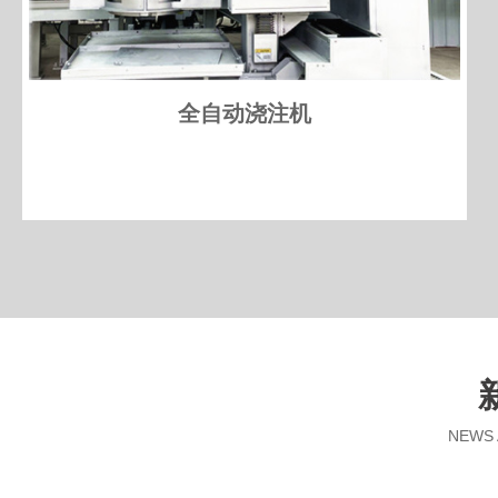
全自动浇注机
NEWS 