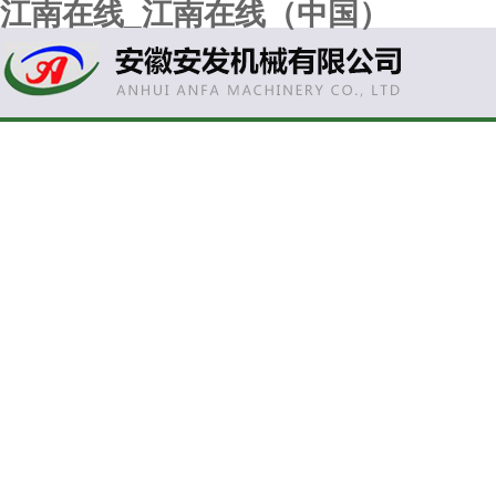
江南在线_江南在线（中国）