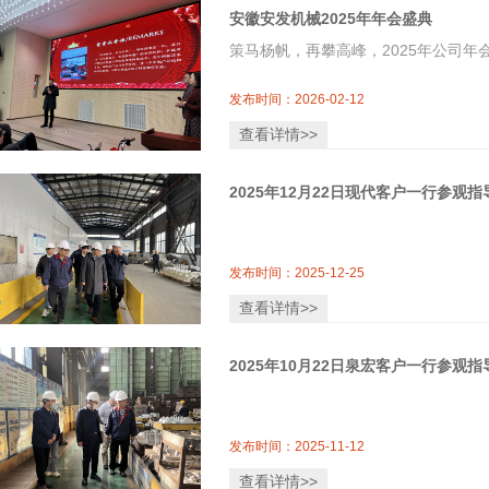
安徽安发机械2025年年会盛典
策马杨帆，再攀高峰，2025年公司年
发布时间：2026-02-12
查看详情>>
2025年12月22日现代客户一行参观指
发布时间：2025-12-25
查看详情>>
2025年10月22日泉宏客户一行参观指
发布时间：2025-11-12
查看详情>>