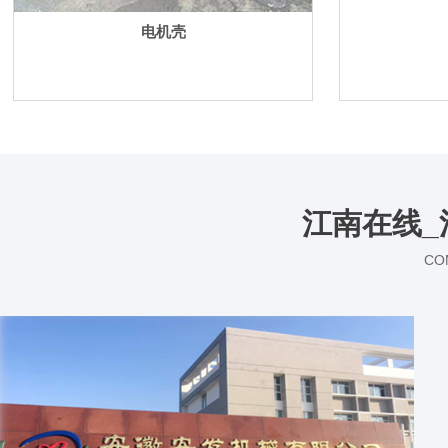
电机壳
江南在线_
CO